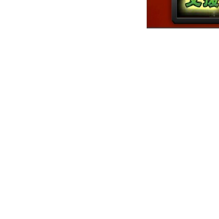
由於北京賽車
鬆訪問-確實
彩票軟件獲得
該意識到，使
在為您完成所
式。隨著時間
性正在提高，
翁。
選擇從萬維網
下一次抽獎中
為形成程序需
合是很棘手的