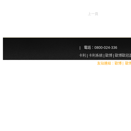
上一頁
| 電話：0800-024-336
卡利
|
卡利系統
|
歐博
|
歐博歐冠
|
友站連結：
歐博
歐
免費體驗彩金加碼無上限，《