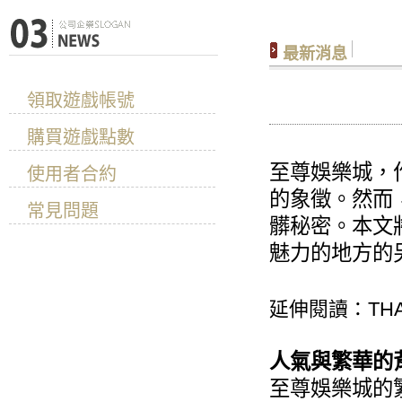
最新消息
news
至尊娛樂城
領取遊戲帳號
購買遊戲點數
至尊娛樂城，
使用者合約
的象徵。然而
常見問題
髒秘密。本文
魅力的地方的
延伸閱讀：
T
人氣與繁華的
至尊娛樂城的