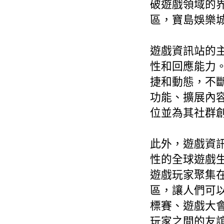
破遊戲領域的
區，寶島娛樂
遊戲資訊站的
性和回應能力
捷和動態，不
功能、擴展內
位並為其社群
此外，遊戲資
性的全球遊戲
遊戲玩家聚集
區，讓人們可
標賽、遊戲大
玩家之間的友