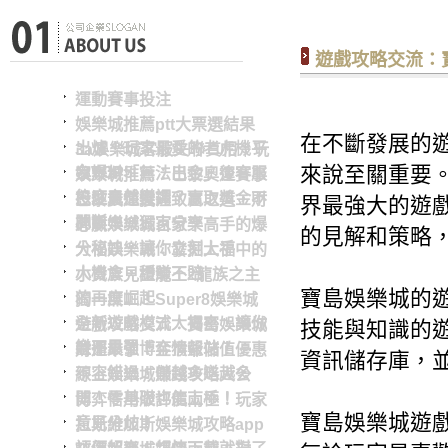
遊戲攻略交流：
運動賽事投注
娛樂城推薦ptt大票選結果
在不斷發展的
出爐！玩家最愛的老虎機平
3a娛樂城客服失聯真相｜玩
來說至關重要
台TOP5
家爆料「無法出金」後客服
娛樂城推薦：巴黎奧運賽事
界最強大的遊
態度竟然變調？
投注最佳選擇，贏取獎金不
巴黎奧運投注致富之道，財
間斷！
神娛樂城獨家分享
必贏娛樂城百家樂高手的爆
的見解和策略
分秘訣，讓你立刻上手
大福娛樂城：發掘大福中的
大機會，穩賺不賠
小資族見證龍王2龍族之主
寶島娛樂城的
的再度崛起
獨一無二！Super8娛樂城
技能與知識的
全新遊戲模式大揭密，讓你
遊戲攻略交流：寶島娛樂城
樂不思蜀！
註冊最強博弈情報站！
財運來了！金猴爺儲值優惠
資訊儲存庫，
不容錯過！儲越多送越多
線上娛樂城賺錢攻略大公
開！零基礎也能上手！
博弈信用版評價兩極！玩家
寶島娛樂城遊
意見分歧！
拉斯維加斯娛樂城攻略app